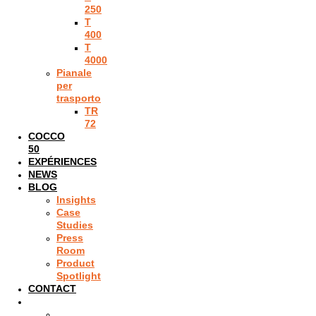
250
T
400
T
4000
Pianale
per
trasporto
TR
72
COCCO
50
EXPÉRIENCES
NEWS
BLOG
Insights
Case
Studies
Press
Room
Product
Spotlight
CONTACT