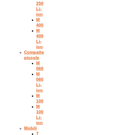
250
Li-
ion
M
400
M
400
Li-
ion
Compatte
piccole
M
060
M
060
Li-
ion
M
100
M
100
Li-
ion
Mobili
T