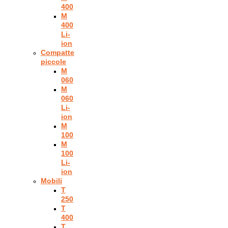
400
M
400
Li-
ion
Compatte
piccole
M
060
M
060
Li-
ion
M
100
M
100
Li-
ion
Mobili
T
250
T
400
T