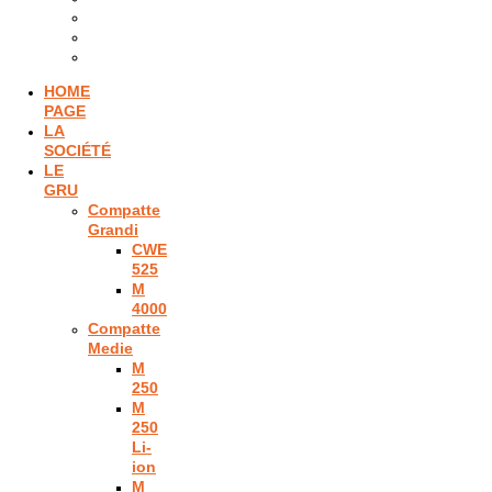
HOME
PAGE
LA
SOCIÉTÉ
LE
GRU
Compatte
Grandi
CWE
525
M
4000
Compatte
Medie
M
250
M
250
Li-
ion
M