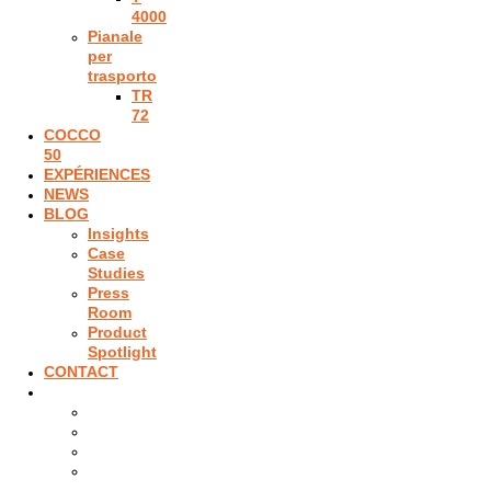
4000
Pianale
per
trasporto
TR
72
COCCO
50
EXPÉRIENCES
NEWS
BLOG
Insights
Case
Studies
Press
Room
Product
Spotlight
CONTACT