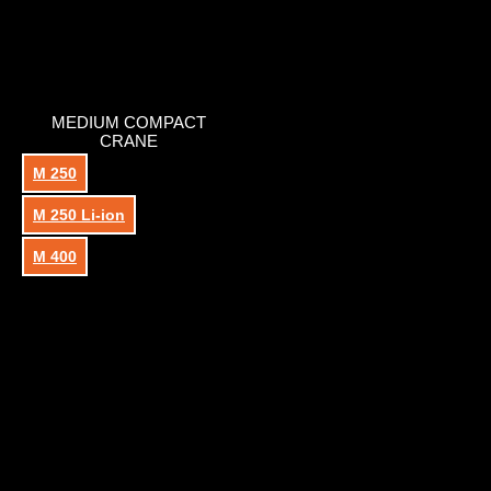
MEDIUM COMPACT
CRANE
M 250
M 250 Li-ion
M 400