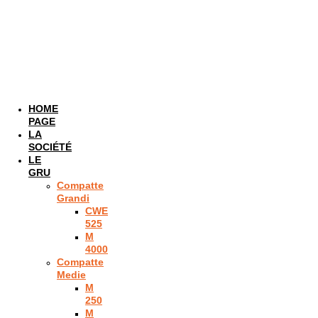
HOME
PAGE
LA
SOCIÉTÉ
LE
GRU
Compatte
Grandi
CWE
525
M
4000
Compatte
Medie
M
250
M