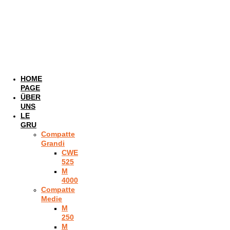
HOME
PAGE
ÜBER
UNS
LE
GRU
Compatte
Grandi
CWE
525
M
4000
Compatte
Medie
M
250
M