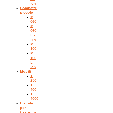
ion
Compatte
piccole
M
060
M
060
Li-
ion
M
100
M
100
Li-
ion
Mobili
T
250
T
400
T
4000
Pianale
per
trasporto