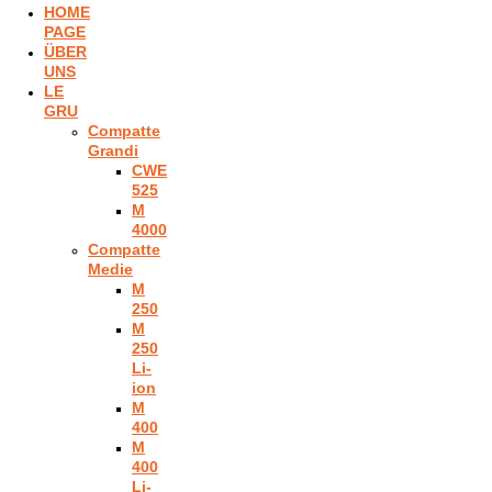
HOME
PAGE
ÜBER
UNS
LE
GRU
Compatte
Grandi
CWE
525
M
4000
Compatte
Medie
M
250
M
250
Li-
ion
M
400
M
400
Li-