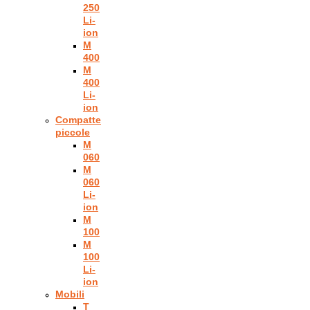
250
Li-
ion
M
400
M
400
Li-
ion
Compatte
piccole
M
060
M
060
Li-
ion
M
100
M
100
Li-
ion
Mobili
T