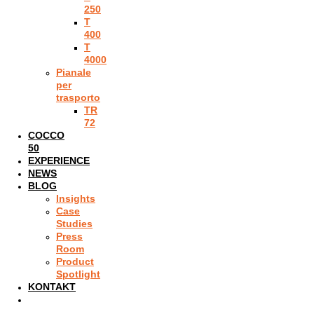
250
T
400
T
4000
Pianale
per
trasporto
TR
72
COCCO
50
EXPERIENCE
NEWS
BLOG
Insights
Case
Studies
Press
Room
Product
Spotlight
KONTAKT