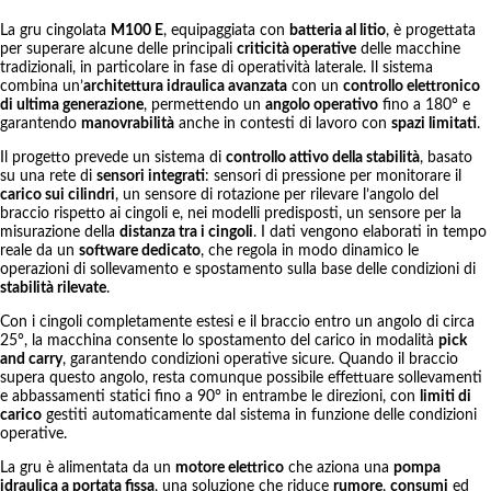
La gru cingolata
M100 E
, equipaggiata con
batteria al litio
, è progettata
per superare alcune delle principali
criticità operative
delle macchine
tradizionali, in particolare in fase di operatività laterale. Il sistema
combina un’
architettura idraulica avanzata
con un
controllo elettronico
di ultima generazione
, permettendo un
angolo operativo
fino a 180° e
garantendo
manovrabilità
anche in contesti di lavoro con
spazi limitati
.
Il progetto prevede un sistema di
controllo attivo della stabilità
, basato
su una rete di
sensori integrati
: sensori di pressione per monitorare il
carico sui cilindri
, un sensore di rotazione per rilevare l’angolo del
braccio rispetto ai cingoli e, nei modelli predisposti, un sensore per la
misurazione della
distanza tra i cingoli
. I dati vengono elaborati in tempo
reale da un
software dedicato
, che regola in modo dinamico le
operazioni di sollevamento e spostamento sulla base delle condizioni di
stabilità rilevate
.
Con i cingoli completamente estesi e il braccio entro un angolo di circa
25°, la macchina consente lo spostamento del carico in modalità
pick
and carry
, garantendo condizioni operative sicure. Quando il braccio
supera questo angolo, resta comunque possibile effettuare sollevamenti
e abbassamenti statici fino a 90° in entrambe le direzioni, con
limiti di
carico
gestiti automaticamente dal sistema in funzione delle condizioni
operative.
La gru è alimentata da un
motore elettrico
che aziona una
pompa
idraulica a portata fissa
, una soluzione che riduce
rumore
,
consumi
ed