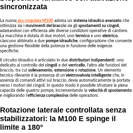
sincronizzata
La nuova
gru cingolata M100
adotta un
sistema idraulico avanzato
che
ottimizza sia i
movimenti del braccio
sia gli
spostamenti su cingoli
,
adattandosi con efficienza alle diverse condizioni operative di cantiere.
La macchina è dotata di due motori, uno
termico
e uno
elettrico
,
ciascuno abbinato a due
pompe idrauliche
, configurazione che consente
una gestione flessibile della potenza in funzione delle esigenze
specifiche.
Il circuito idraulico è articolato in due
distributori indipendenti
: uno
dedicato al controllo dei
cingoli
e del
verricello
, l’altro alle funzioni del
braccio, tra cui
sollevamento
,
estensione
e
rotazione
. Un elemento
tecnico rilevante è la presenza di un’
elettrovalvola intelligente
che, in
assenza di comandi attivi sul braccio, devia automaticamente la portata
verso i motori dei cingoli. In questo modo è possibile sfruttare la piena
capacità delle quattro pompe, incrementando la
velocità di spostamento
e migliorando l’
efficienza complessiva
delle operazioni.
Rotazione laterale controllata senza
stabilizzatori: la M100 E spinge il
limite a 180°