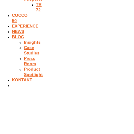
TR
72
COCCO
50
EXPERIENCE
NEWS
BLOG
Insights
Case
Studies
Press
Room
Product
Spotlight
KONTAKT