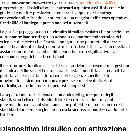
Tra le
innovazioni brevettate
figura la nuova
gru idraulica T4000
,
progettata per l’installazione su
autocarri a quattro assi
. Il sistema è in
grado di garantire prestazioni comparabili a quelle delle
autogru
convenzionali
, offrendo al contempo una maggiore
efficienza operativa
,
flessibilità di impiego
e
precisione
nei movimenti.
La gru è equipaggiata con un
circuito idraulico evoluto
che prevede fino
a tre
pompe load sensing
: una azionata dal
motore endotermico
del
veicolo e due elettriche. Questa configurazione permette di operare
anche in
ambienti chiusi
, come strutture industriali, senza la necessità di
avviare il motore del camion, riducendo in modo significativo sia i
consumi energetici
che le
emissioni
.
Il
distributore idraulico
, di speciale composizione, consente una gestione
dinamica del flusso del fluido e una risposta immediata ai comandi. La
portata viene regolata in funzione delle esigenze specifiche del
movimento, assicurando
manovre precise
e un elevato livello di
controllo
, anche in contesti operativi complessi.
La separazione tra il
sistema di comando della gru
e quello degli
stabilizzatori
elimina il rischio di interferenze tra le due funzioni,
prevenendo operazioni simultanee che potrebbero compromettere la
stabilità
del mezzo e migliorando così la
sicurezza complessiva
durante
l’utilizzo.
Dispositivo idraulico con attivazione