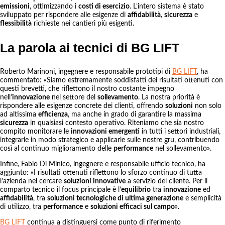
emissioni
, ottimizzando i
costi di esercizio
. L’intero sistema è stato
sviluppato per rispondere alle esigenze di
affidabilità
,
sicurezza
e
flessibilità
richieste nei cantieri più esigenti.
La parola ai tecnici di BG LIFT
Roberto Marinoni, ingegnere e responsabile prototipi di
BG LIFT
, ha
commentato: «Siamo estremamente soddisfatti dei risultati ottenuti con
questi brevetti, che riflettono il nostro costante impegno
nell’
innovazione
nel settore del
sollevamento
. La nostra priorità è
rispondere alle esigenze concrete dei clienti, offrendo
soluzioni
non solo
ad altissima
efficienza
, ma anche in grado di garantire la massima
sicurezza
in qualsiasi contesto operativo. Riteniamo che sia nostro
compito monitorare le
innovazioni emergenti
in tutti i settori industriali,
integrarle in modo strategico e applicarle sulle nostre gru, contribuendo
così al continuo miglioramento delle
performance
nel sollevamento».
Infine, Fabio Di Minico, ingegnere e responsabile ufficio tecnico, ha
aggiunto: «I risultati ottenuti riflettono lo sforzo continuo di tutta
l’azienda nel cercare
soluzioni innovative
a servizio del cliente. Per il
comparto tecnico il focus principale è l’
equilibrio
tra
innovazione
ed
affidabilità
, tra
soluzioni tecnologiche di ultima generazione
e semplicità
di utilizzo, tra
performance
e
soluzioni efficaci sul campo
».
BG LIFT
continua a distinguersi come punto di riferimento